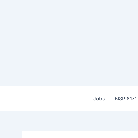
Skip
to
Jobs
BISP 8171
content