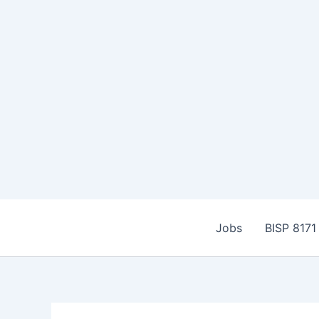
Skip
to
Jobs
BISP 8171
content